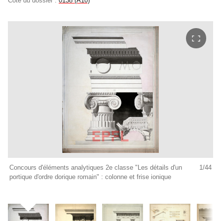
Cote du dossier :
0138 (A10)
Concours d'éléments analytiques 2e classe "Les détails d'un
1/44
Co
portique d'ordre dorique romain" : colonne et frise ionique
po
so