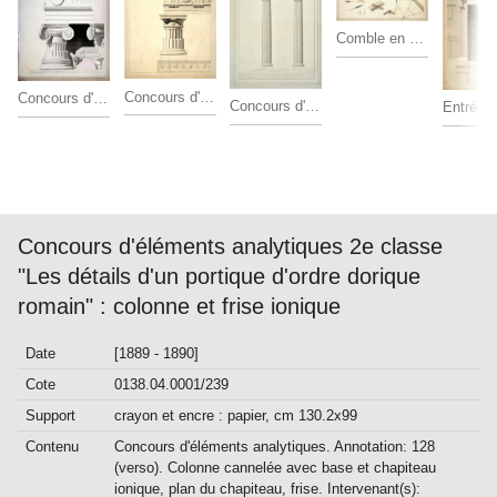
Comble en fer 0.05 et cheneau 0.10
Concours d'éléments analytiques 2e classe "Les détails d'un portique d'ordre dorique romain" : corniche, frise, colonne et socle, angle d'un portique
Concours d'éléments analytiques 2e classe "Les détails d'un portique d'ordre dorique romain" : colonne et frise ionique
Concours d'éléments analytiques 2e classe "Les détails d'un portique d'ordre dorique romain" : élévation
Concours d'éléments analytiques 2e classe
"Les détails d'un portique d'ordre dorique
romain" : colonne et frise ionique
Date
[1889 - 1890]
Cote
0138.04.0001/239
Support
crayon et encre : papier, cm 130.2x99
Contenu
Concours d'éléments analytiques. Annotation: 128
(verso). Colonne cannelée avec base et chapiteau
ionique, plan du chapiteau, frise. Intervenant(s):